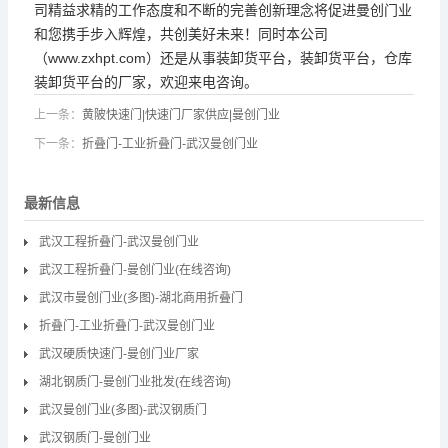
司精益求精的工作态度和不断的完善创新理念将促进曼创门业
和您携手步入辉煌，共创美好未来！同时本公司
（www.zxhpt.com）还是从事装卸货平台，装卸货平台，仓库
装卸货平台的厂家，欢迎来电咨询。
上一条：
黄陂快速门|快速门厂家供应|曼创门业
下一条：
折叠门-工业折叠门-武汉曼创门业
最新信息
武汉工程折叠门-武汉曼创门业
武汉工程折叠门-曼创门业(在线咨询)
武汉市曼创门业(多图)-湖北商用折叠门
折叠门-工业折叠门-武汉曼创门业
武汉硬质快速门-曼创门业厂家
湖北钢质门-曼创门业批发(在线咨询)
武汉曼创门业(多图)-武汉钢质门
武汉钢质门-曼创门业