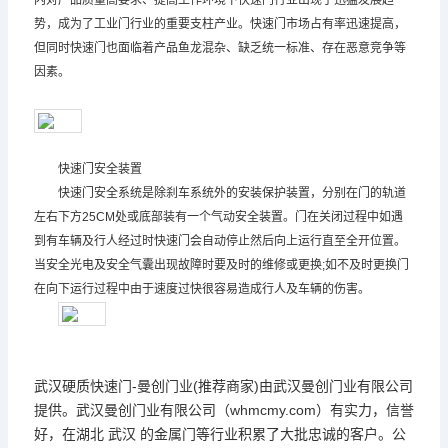
内对产品质量高要求、提高工作环境下快速门行业出现了迅猛发展趋
势，成为了工业门行业的重要支柱产业。快速门市场占有率迅速提高，
但同时快速门也面临着产品鱼龙混杂、缺乏统一标准、存在恶意竞争等
因素。
快速门安全装置
快速门安全系统是除刹车系统外的安装保护装置，分别在门的轨道
左右下方25CM处或底部装有一个气动安全装置。门在关闭过程中如遇
到有车辆及行人经过时快速门会自动停止然后向上运行直至全开位置。
当安全光电及安全气囊出现故障时要及时的维修或更换;如不及时更换门
在向下运行过程中由于速度过快很容易造成行人及车辆的伤害。
武汉硬质快速门-曼创门业(推荐商家)由武汉曼创门业有限公司
提供。武汉曼创门业有限公司（whmcmy.com）有实力，信誉
好，在湖北 武汉 的金属门等行业积累了大批忠诚的客户。公