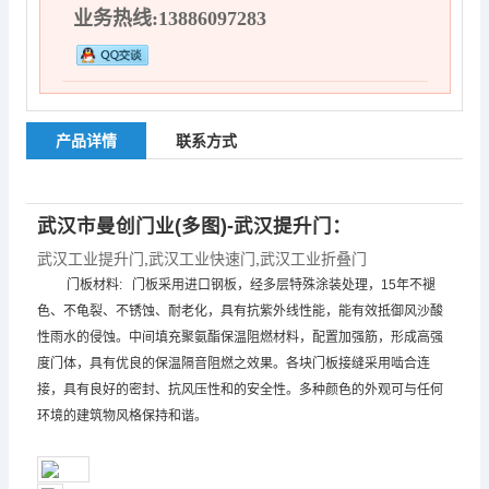
业务热线:13886097283
产品详情
联系方式
武汉市曼创门业(多图)-武汉提升门：
武汉工业提升门
,
武汉工业快速门
,
武汉工业折叠门
门板材料: 门板采用进口钢板，经多层特殊涂装处理，15年不褪
色、不龟裂、不锈蚀、耐老化，具有抗紫外线性能，能有效抵御风沙酸
性雨水的侵蚀。中间填充聚氨酯保温阻燃材料，配置加强筋，形成高强
度门体，具有优良的保温隔音阻燃之效果。各块门板接缝采用啮合连
接，具有良好的密封、抗风压性和的安全性。多种颜色的外观可与任何
环境的建筑物风格保持和谐。