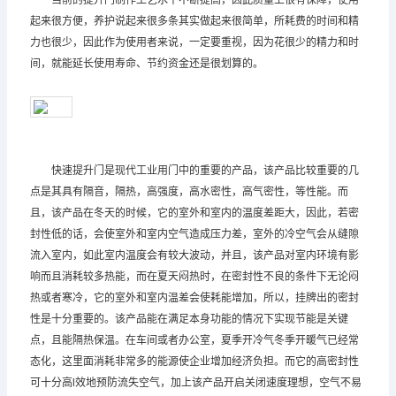
当前的提升门制作工艺水平不断提高，因此质量上很有保障，使用
起来很方便，养护说起来很多条其实做起来很简单，所耗费的时间和精
力也很少，因此作为使用者来说，一定要重视，因为花很少的精力和时
间，就能延长使用寿命、节约资金还是很划算的。
快速提升门是现代工业用门中的重要的产品，该产品比较重要的几
点是其具有隔音，隔热，高强度，高水密性，高气密性，等性能。而
且，该产品在冬天的时候，它的室外和室内的温度差距大，因此，若密
封性低的话，会使室外和室内空气造成压力差，室外的冷空气会从缝隙
流入室内，如此室内温度会有较大波动，并且，该产品对室内环境有影
响而且消耗较多热能，而在夏天闷热时，在密封性不良的条件下无论闷
热或者寒冷，它的室外和室内温差会使耗能增加，所以，挂牌出的密封
性是十分重要的。该产品能在满足本身功能的情况下实现节能是关键
点，且能隔热保温。在车间或者办公室，夏季开冷气冬季开暖气已经常
态化，这里面消耗非常多的能源使企业增加经济负担。而它的高密封性
可十分高l效地预防流失空气，加上该产品开启关闭速度理想，空气不易