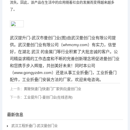
流失。因此，该产品在生活中的应用随着社会的发展而变得越来越多
了。
武汉提升门-武汉市曼创门业(图)由武汉曼创门业有限公司提
供。武汉曼创门业有限公司（whmcmy.com）有实力，信誉
好，在湖北 武汉 的金属门等行业积累了大批忠诚的客户。公
司精益求精的工作态度和不断的完善创新理念将促进曼创门业
和您携手步入辉煌，共创美好未来！同时本公司
（www.gongyzdm.com）还是从事工业折叠门，工业折叠门
配件，工业折叠门安装方法的厂家，欢迎来电咨询。
上一条：
黄陂快速门|快速门厂家供应|曼创门业
下一条：
工业提升门-曼创门业(在线咨询)
最新信息
武汉工程折叠门-武汉曼创门业