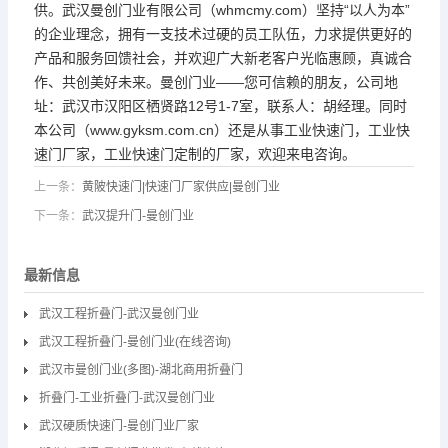
供。武汉曼创门业有限公司（whmcmy.com）坚持“以人为本”
的企业理念，拥有一支技术过硬的员工队伍，力求提供更好的
产品和服务回馈社会，并欢迎广大新老客户光临惠顾，真诚合
作、共创美好未来。曼创门业——您可信赖的朋友，公司地
址：武汉市汉阳区栖贤路12号1-7室，联系人：胡经理。同时
本公司（www.gyksm.com.cn）还是从事工业快速门，工业快
速门厂家，工业快速门定制的厂家，欢迎来电咨询。
上一条：
黄陂快速门|快速门厂家供应|曼创门业
下一条：
武汉提升门-曼创门业
最新信息
武汉工程折叠门-武汉曼创门业
武汉工程折叠门-曼创门业(在线咨询)
武汉市曼创门业(多图)-湖北商用折叠门
折叠门-工业折叠门-武汉曼创门业
武汉硬质快速门-曼创门业厂家