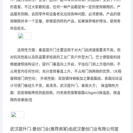
升门成为当前工厂企业、医院、超市等公共场合门的选择，受到了人们
的喜爱。不过大家都知道，任何一种产品都是有一定的使用期限的，产
品服务到期，会因零件和设备老化出现各种问题，必须更换。产品的使
用期限并非一个定量，即便是同样的产品，如果保养维护得当，使用寿
命会延长。
适用性方面：垂直提升门主要适用于对大门启闭速度要求不高，但
对抗风性能以及防盗要求较高的工业厂房户外型大门。巴士德智能科技
根据建筑结构设计，提升门垂直向上开启，平挂在门洞上方墙内侧，不
占用室内任何空间；充分发挥垂直上升，不占用门洞两侧的优势，l大程
度释放门洞空间； 外观性能：双层镀锌钢板加之聚氨酯层，表面压纹设
计可使门板经久不变，易清洗，武汉提升门，美观大方； 保温隔热方
面：双层钢板降低热能损耗，内夹高密度聚氨酯42kg/m3保温层，保温
隔热效果极l佳
武汉提升门-曼创门业(推荐商家)由武汉曼创门业有限公司提