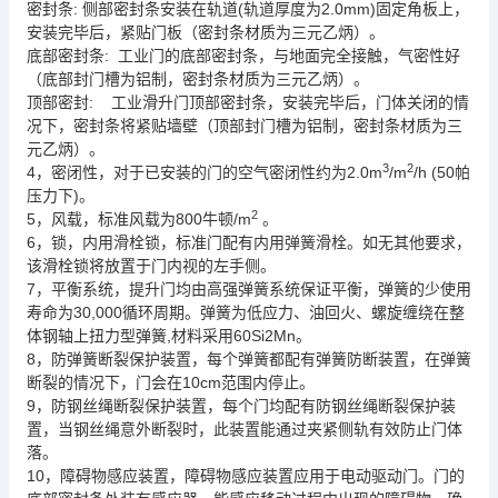
:
(
2.0mm)
密封条
侧部密封条安装在轨道
轨道厚度为
固定角板上，
安装完毕后，紧贴门板（密封条材质为三元乙炳）。
:
底部密封条
工业门的底部密封条，与地面完全接触，气密性好
（底部封门槽为铝制，密封条材质为三元乙炳）。
:
顶部密封
工业滑升门顶部密封条，安装完毕后，门体关闭的情
况下，密封条将紧贴墙壁（顶部封门槽为铝制，密封条材质为三
元乙炳）。
3
2
4
，
2.0m
/m
/h (50
，
密闭性
对于已安装的门的空气密闭性约为
帕
)
压力下
。
2
5
，
800
/m
。
，
风载
标准风载为
牛顿
6
，
，
，
锁
内用滑栓锁
标准门配有内用弹簧滑栓。如无其他要求，
该滑栓锁将放置于门内视的左手侧。
7
，
，
平衡系统
提升门均由高强弹簧系统保证平衡，弹簧的少使用
30,000
寿命为
循环周期。
弹簧为低应力、油回火、螺旋缠绕在整
,
60Si2Mn
体钢轴上扭力型弹簧
材料采用
。
8
防
裂保护
，
，
弹簧断
装置
每个弹簧都配有弹簧防断装置，在弹簧
10cm
断裂的情况下，门会在
范围内停止。
9
裂保护
，
门均
防钢丝绳断裂保护
，
防钢丝绳
断
装置
每个
配有
装
当钢丝绳意外断裂时，此装置能通过夹紧侧轨有效防止门体
置，
落
。
10
障碍物感应
，障碍物感应
应用于电动驱动门
门的
，
装置
装置
。