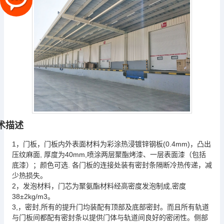
术描述
1
门板内外表面材料为彩涂热浸镀锌钢板(0.4mm)，凸出
，门板，
压纹麻面, 厚度为40mm,喷涂两层聚酯烤漆、一层表面漆（包括
底漆）；颜色可选.
条
各门板的连接处装有密封
隔断冷热传递，减
少热损失。
2
，门芯为聚氨酯材料经高密度发泡制成,密度
，
发泡材料
38±
2
kg/m3。
3,
,
，
密封
所有的提升门均装配有顶部及底部密封。而且所有轨道
条
与门板间都配有密封
以提供门体与轨道间良好的密闭性。
侧部